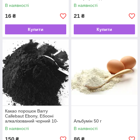
В наявності
В наявності
16
21
₴
₴
Купити
Купити
Какао порошок Barry
Callebaut Ebony, Ебооні
алкалізований чорний 10-
Альбумін 50 г
12% (100 г.)
В наявності
В наявності
150
86
₴
₴