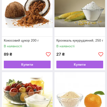
Кокосовий цукор 200 г
Крохмаль кукурудзяний, 250 г
В наявності
В наявності
89
27
₴
₴
Купити
Купити