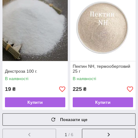
Пектин NH, термообертовий
Декстроза 100 г.
25 г
В наявності
В наявності
19
225
₴
₴
Купити
Купити
Показати ще
1
/ 6