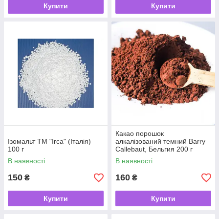
Купити
Купити
Какао порошок
Ізомальт ТМ "Irca" (Італія)
алкалізований темний Barry
100 г
Callebaut, Бельгия 200 г
В наявності
В наявності
150
160
₴
₴
Купити
Купити