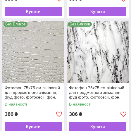
Купити
Купити
Без Бликов
Без Бликов
Фотофон 75х75 см вініловий
Фотофон 75х75 см вініловий
для предметного знімання,
для предметного знімання,
фуд фото, фотосесії, фон,
фуд фото, фотосесії, фон,
кондитерський, для торта
кондитерський, для торта
В наявності
В наявності
386
386
₴
₴
Купити
Купити