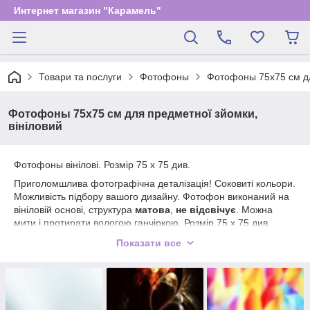
Интернет магазин "Карамель"
Товари та послуги
Фотофоны
Фотофоны 75х75 см дл
Фотофоны 75х75 см для предметної зйомки,
вініловий
Фотофоны вінілові. Розмір 75 х 75 див.
Приголомшлива фотографічна деталізація! Соковиті кольори.
Можливість підбору вашого дизайну. Фотофон виконаний на
вініловій основі, структура
матова
,
не відсвічує
. Можна
мити і протирати вологою ганчіркою. Розмір 75 х 75 див.
ВАЖЛИВО! Товар продається тільки по передоплаті. Термін
Показати все
друку: 3 робочих дня з моменту оплати