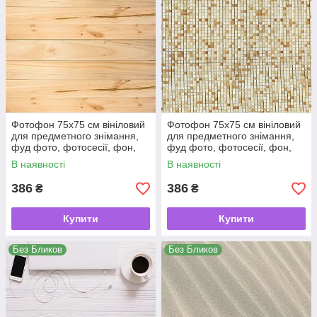
Фотофон 75х75 см вініловий
Фотофон 75х75 см вініловий
для предметного знімання,
для предметного знімання,
фуд фото, фотосесії, фон,
фуд фото, фотосесії, фон,
кондитерський, для торта
кондитерський, для торта
В наявності
В наявності
386
386
₴
₴
Купити
Купити
Без Бликов
Без Бликов