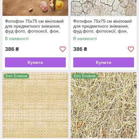
Фотофон 75х75 см вініловий
Фотофон 75х75 см вініловий
для предметного знімання,
для предметного знімання,
фуд фото, фотосесії, фон,
фуд фото, фотосесії, фон,
кондитерський, для торта
кондитерський, для торта
В наявності
В наявності
386
386
₴
₴
Купити
Купити
Без Бликов
Без Бликов