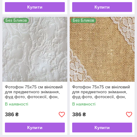
Купити
Купити
Без Бликов
Без Бликов
Фотофон 75х75 см вініловий
Фотофон 75х75 см вініловий
для предметного знімання,
для предметного знімання,
фуд фото, фотосесії, фон,
фуд фото, фотосесії, фон,
кондитерський, для торта
кондитерський, для торта
В наявності
В наявності
386
386
₴
₴
Купити
Купити