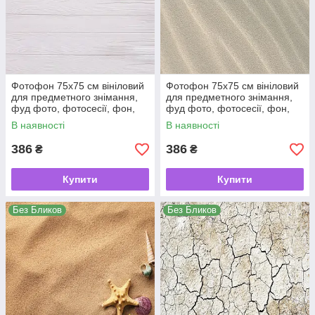
Фотофон 75х75 см вініловий
Фотофон 75х75 см вініловий
для предметного знімання,
для предметного знімання,
фуд фото, фотосесії, фон,
фуд фото, фотосесії, фон,
кондитерський, для торта
кондитерський, для торта
В наявності
В наявності
386
386
₴
₴
Купити
Купити
Без Бликов
Без Бликов