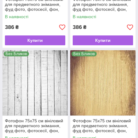
для предметного знімання,
для предметного знімання,
фуд фото, фотосесії, фон,
фуд фото, фотосесії, фон,
кондитерський, для торта
кондитерський, для торта
В наявності
В наявності
386
386
₴
₴
Купити
Купити
Без Бликов
Без Бликов
Фотофон 75х75 см вініловий
Фотофон 75х75 см вініловий
для предметного знімання,
для предметного знімання,
фуд фото, фотосесії, фон,
фуд фото, фотосесії, фон,
кондитерський, для торта
кондитерський, для торта