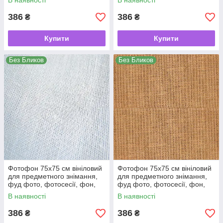
В наявності
В наявності
386
386
₴
₴
Купити
Купити
Без Бликов
Без Бликов
Фотофон 75х75 см вініловий
Фотофон 75х75 см вініловий
для предметного знімання,
для предметного знімання,
фуд фото, фотосесії, фон,
фуд фото, фотосесії, фон,
кондитерський, для торта
кондитерський, для торта
В наявності
В наявності
386
386
₴
₴