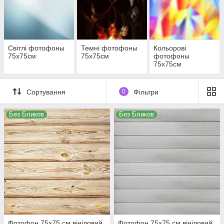
Світлі фотофоны
Темні фотофоны
Кольорові
75х75см
75х75см
фотофоны
75х75см
Сортування
0
Фільтри
Без Бликов
Без Бликов
Фотофон 75х75 см вініловий
Фотофон 75х75 см вініловий