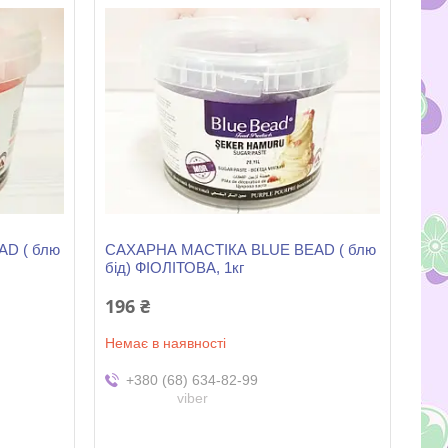
D ( блю
САХАРНА МАСТІКА BLUE BEAD ( блю
бід) ФІОЛІТОВА, 1кг
196 ₴
Немає в наявності
+380 (68) 634-82-99
viber