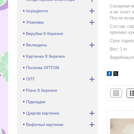
Сахарная м
Інгредієнти
и не течет
После вскр
Упаковка
Состав: си
крахмал ку
Вирубки 8 березня
Срок годнос
Великдень
Вес: 1 кг
Картинки 8 березня
Виробництв
Посипка ОПТОМ
ОПТ
Різне 8 березня
Підкладки
Цукрові картинки
Вафельні картинки