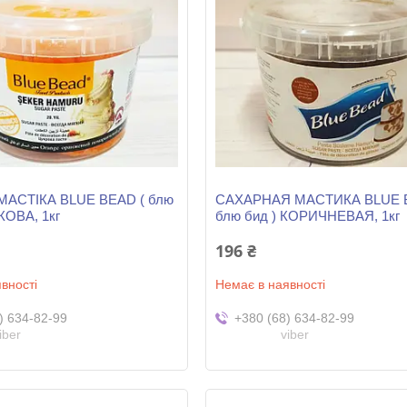
АСТІКА BLUE BEAD ( блю
САХАРНАЯ МАСТИКА BLUE B
ЖОВА, 1кг
блю бид ) КОРИЧНЕВАЯ, 1кг
196 ₴
вності
Немає в наявності
) 634-82-99
+380 (68) 634-82-99
iber
viber