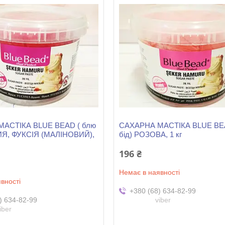
АСТІКА BLUE BEAD ( блю
САХАРНА МАСТІКА BLUE BEA
ИЯ, ФУКСІЯ (МАЛІНОВИЙ),
бід) РОЗОВА, 1 кг
196 ₴
Немає в наявності
вності
+380 (68) 634-82-99
) 634-82-99
viber
iber