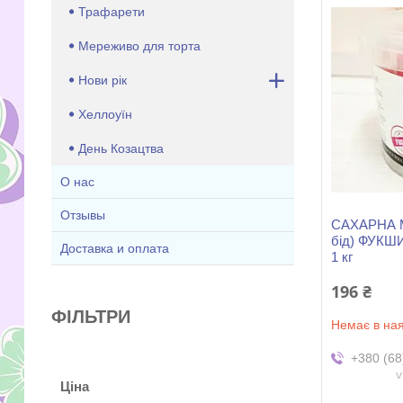
Трафарети
Мереживо для торта
Нови рік
Хеллоуїн
День Козацтва
О нас
Отзывы
САХАРНА М
бід) ФУКШ
Доставка и оплата
1 кг
196 ₴
ФІЛЬТРИ
Немає в ная
+380 (68
v
Ціна