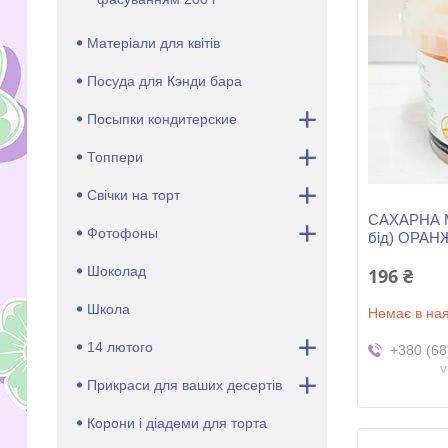
Матеріали для квітів
Посуда для Кэнди бара
Посыпки кондитерские
Топпери
Свічки на торт
САХАРНА М
Фотофоны
бід) ОРАН
Шоколад
196 ₴
Школа
Немає в ная
14 лютого
+380 (68
v
Прикраси для ваших десертів
Корони і діадеми для торта