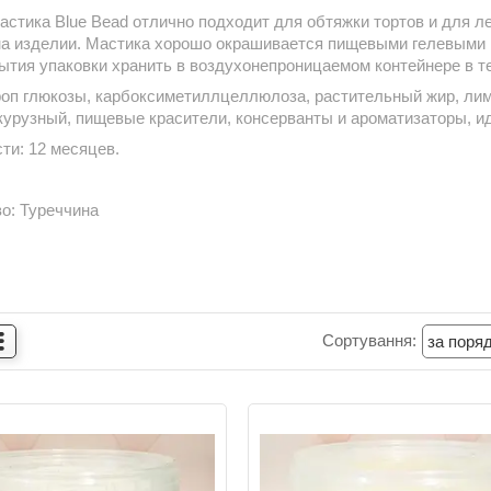
астика Blue Bead отлично подходит для обтяжки тортов и для л
 на изделии. Мастика хорошо окрашивается пищевыми гелевыми 
ытия упаковки хранить в воздухонепроницаемом контейнере в т
роп глюкозы, карбоксиметиллцеллюлоза, растительный жир, лим
курузный, пищевые красители, консерванты и ароматизаторы, 
ти: 12 месяцев.
о: Туреччина