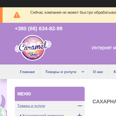
Сейчас компания не может быстро обрабатыват
+380 (68) 634-82-99
Интернет м
Главная
Товары и услуги
О нас
К
САХАРНА
Товары и услуги
Кондитерский инвентарь