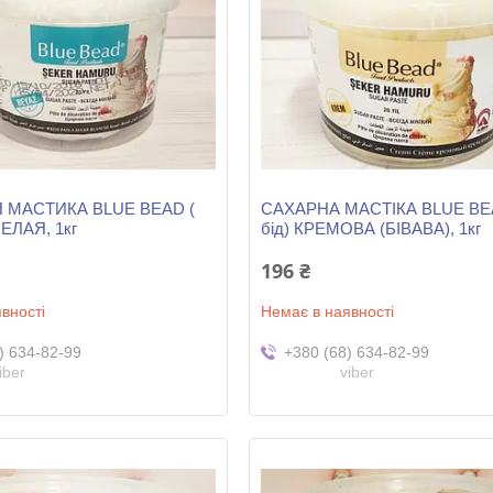
 МАСТИКА BLUE BEAD (
САХАРНА МАСТІКА BLUE BEA
БЕЛАЯ, 1кг
бід) КРЕМОВА (БІВАВА), 1кг
196 ₴
вності
Немає в наявності
) 634-82-99
+380 (68) 634-82-99
iber
viber