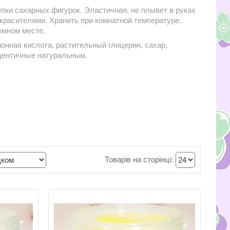
епки сахарных фигурок. Эластичная, не плывет в руках
красителями. Хранить при комнатной температуре.
емном месте.
онная кислота, растительный глицерин, сахар,
идентичные натуральным.