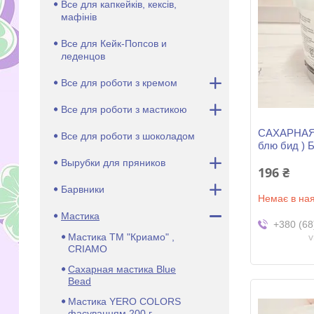
Все для капкейків, кексів,
мафінів
Все для Кейк-Попсов и
леденцов
Все для роботи з кремом
Все для роботи з мастикою
САХАРНАЯ
Все для роботи з шоколадом
блю бид ) 
Вырубки для пряников
196 ₴
Барвники
Немає в ная
Мастика
+380 (68
Мастика ТМ "Криамо" ,
v
CRIAMO
Сахарная мастика Blue
Bead
Мастика YERO COLORS
фасуванням 200 г