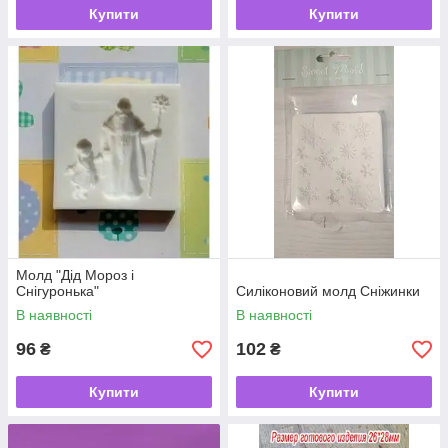
Купити
Купити
Молд "Дід Мороз і
Снігуронька"
Силіконовий молд Сніжинки
В наявності
В наявності
96
102
₴
₴
Купити
Купити