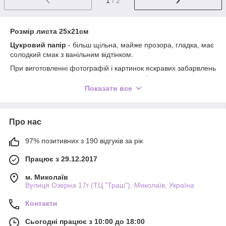
1
/ 2
Розмір листа 25х21см
Цукровий папір
- більш щільна, майже прозора, гладка, має
солодкий смак з ванільним відтінком.
При виготовленні фотографій і картинок яскравих забарвлень
з фоновою заливкою якість їстівного зображення краще, ніж
на вафельній, т. до. цей папір має глянсову бік.
Показати все
Необхідно оберігати від пересихання, укладається без гелю
(на мастику, на безжирової крем або айсинг, на корж,
закріплюється легким змочуванням/айсингом/кремом
Про нас
залежно від варіанта укладання).
97% позитивних з 190 відгуків за рік
ВАЖЛИВО! Зберігати зображення на цукрових папері до
моменту декорування торта слід при кімнатній температурі,
Працює з 29.12.2017
уникаючи пересушування і води, конденсату (виникає при
різкому перепаді температур), не перегинати. Тобто
м. Миколаїв
достатньо зберігати в тій упаковці, в якій отримаєте. Класти в
Вулиця Озерна 17г (ТЦ "Траш"), Миколаїв, Україна
холодильник не потрібно. Якщо потрібно нарізати/вирізати
роздруковане, робіть це безпосередньо перед укладанням
Контакти
на торт, інакше почне кришитися від пересихання і стане
крихкою, краще різати з підкладкою, потім її знімати.
Сьогодні працює з 10:00 до 18:00