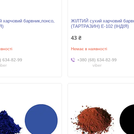
 харчовий барвник,понсо,
ЖІЛТИЙ сухий харчовий барв
Я)
(ТАРТРАЗИН) Е-102 (ІНДІЯ)
43 ₴
вності
Немає в наявності
) 634-82-99
+380 (68) 634-82-99
iber
viber