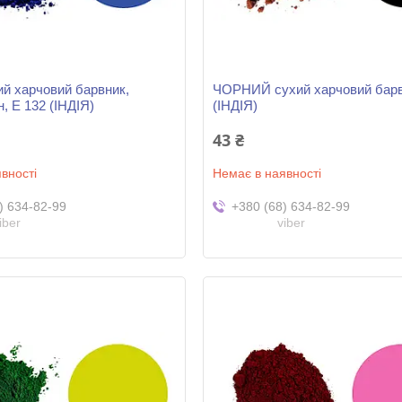
й харчовий барвник,
ЧОРНИЙ сухий харчовий бар
н, Е 132 (ІНДІЯ)
(ІНДІЯ)
43 ₴
вності
Немає в наявності
) 634-82-99
+380 (68) 634-82-99
iber
viber