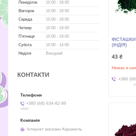
Понеділок
10:00
18:00
Вівторок
10:00
18:00
Середа
10:00
18:00
Четвер
10:00
18:00
Пʼятниця
10:00
18:00
ФІСТАШКИЙ
(ІНДІЯ)
Субота
10:00
14:00
Неділя
Вихідний
43 ₴
Немає в ная
КОНТАКТИ
+380 (68
v
+380 (68) 634-82-99
viber
Інтернет магазин Карамель