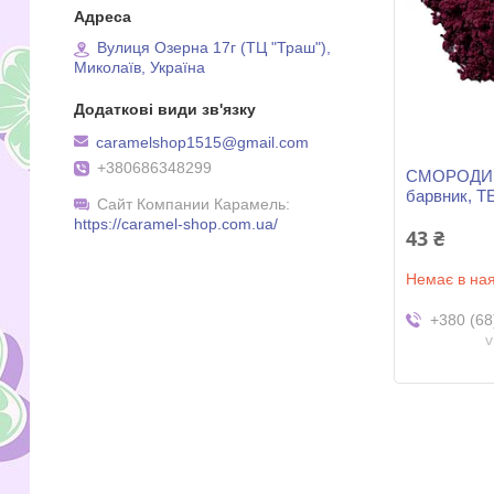
Вулиця Озерна 17г (ТЦ "Траш"),
Миколаїв, Україна
caramelshop1515@gmail.com
+380686348299
СМОРОДИНА
барвник, 
Сайт Компании Карамель
https://caramel-shop.com.ua/
43 ₴
Немає в ная
+380 (68
v