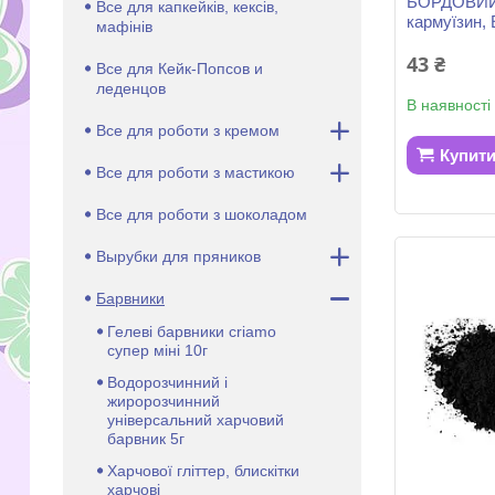
БОРДОВИЙ 
Все для капкейків, кексів,
кармуїзин, 
мафінів
43 ₴
Все для Кейк-Попсов и
леденцов
В наявності
Все для роботи з кремом
Купит
Все для роботи з мастикою
Все для роботи з шоколадом
Вырубки для пряников
Барвники
Гелеві барвники criamo
супер міні 10г
Водорозчинний і
жиророзчинний
універсальний харчовий
барвник 5г
Харчової гліттер, блискітки
харчові