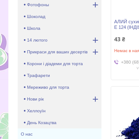
Фотофоны
Шоколад
АЛИЙ сухий
Е 124 (ІНДІ
Школа
43 ₴
14 лютого
Немає в ная
Прикраси для ваших десертів
+380 (68
Корони і діадеми для торта
v
Трафарети
Мереживо для торта
Нови рік
Хеллоуїн
День Козацтва
О нас