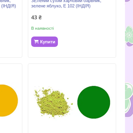
вник,
ЗЕлений сухий харчовий барвник,
 (ІНДІЯ)
зелене яблуко, Е 102 (ІНДІЯ)
43 ₴
В наявності
Купити