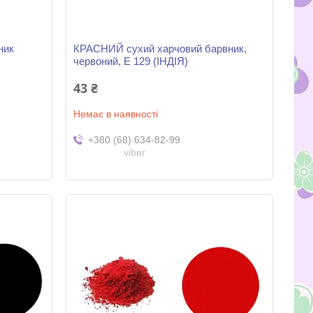
ник
КРАСНИЙ сухий харчовий барвник,
червоний, Е 129 (ІНДІЯ)
43 ₴
Немає в наявності
+380 (68) 634-82-99
viber