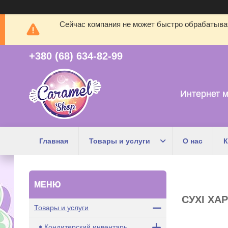
Сейчас компания не может быстро обрабатыват
+380 (68) 634-82-99
Интернет м
Главная
Товары и услуги
О нас
К
СУХІ ХА
Товары и услуги
Кондитерский инвентарь