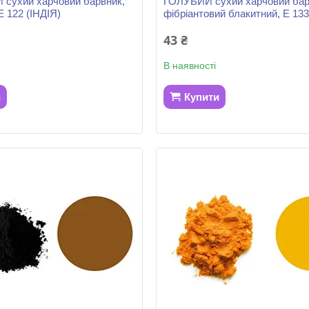
сухий харчовий барвник,
ГОЛУБИЙ сухий харчовий бар
Е 122 (ІНДІЯ)
фібріантовий блакитний, Е 133
43 ₴
В наявності
и
Купити