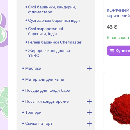
Сухі барвники, кандурин,
КОРІЧНИЙ с
фломастери
коричневий
Сухі харчові барвники індія
43 ₴
Сухі жиророзчинні
барвники, індія
В наявності
Гелеві барвники Chefmaster
Жиророзчинні дропси
Купит
YERO
Мастика
Матеріали для квітів
Посуда для Кэнди бара
Посыпки кондитерские
Топпери
Свічки на торт