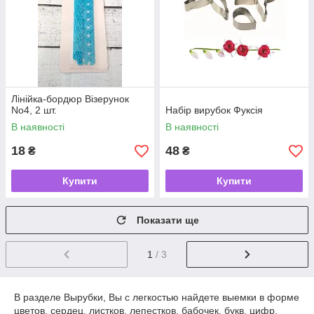
Лінійка-бордюр Візерунок
No4, 2 шт.
Набір вирубок Фуксія
В наявності
В наявності
18
48
₴
₴
Купити
Купити
Показати ще
1
/ 3
В разделе Вырубки, Вы с легкостью найдете выемки в форме
цветов, сердец, листков, лепестков, бабочек, букв, цифр,