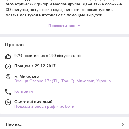
геометрических фигур и многие другие. Даже такие сложные
3D-фигурки, как детские кеды, пинетки, женские туфли и
платья для кукол изготовляют с помощью вырубок.
Как работать с выемкой?
Показати все
- посыпаем рабочую поверхность сахарной пудрой;
- раскатываем мастику толщиной 2-3 мм;
Про нас
- на раскатанный лист мастики ставим вырубку и прижимаем
ее рукой;
97% позитивних з 190 відгуків за рік
- отсоединяем вырезанную фигурку от листа мастики;
Працює з 29.12.2017
- сахарная фигурка готова.
м. Миколаїв
Вулиця Озерна 17г (ТЦ "Траш"), Миколаїв, Україна
Контакти
Сьогодні вихідний
Показати весь графік роботи
Про нас