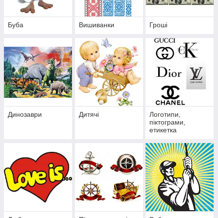
Буба
Вишиванки
Гроші
Динозаври
Дитячі
Логотипи,
піктограми,
етикетка