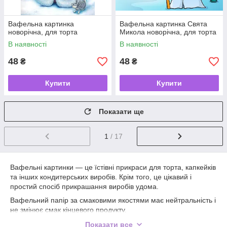
Вафельна картинка
Вафельна картинка Свята
новорічна, для торта
Микола новорічна, для торта
В наявності
В наявності
48
48
₴
₴
Купити
Купити
Показати ще
1
/ 17
Вафельні картинки — це їстівні прикраси для торта, капкейків
та інших кондитерських виробів. Крім того, це цікавий і
простий спосіб прикрашання виробів удома.
Вафельний папір за смаковими якостями має нейтральність і
не змінює смак кінцевого продукту.
Для друку ми використовуємо барвники та ПЛОТНУ
Показати все