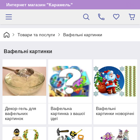
Интернет магазин "Карамель"
Товари та послуги
Вафельні картинки
Вафельні картинки
Декор-гель для
Вафельна
Вафельні
вафельних
картинка з вашої
картинки новорічні
картинок
ідеї
(пензликом),
декорації
фруктів,суфле