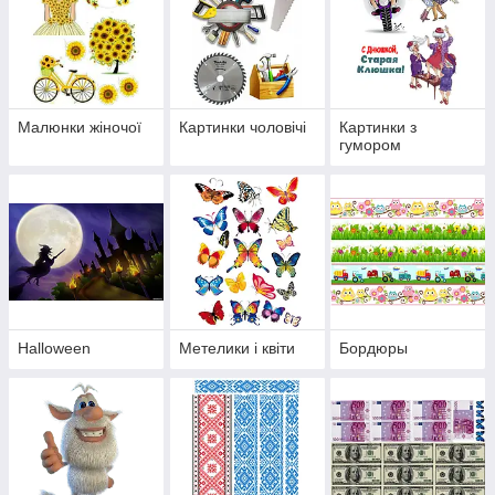
Малюнки жіночої
Картинки чоловічі
Картинки з
гумором
Halloween
Метелики і квіти
Бордюры