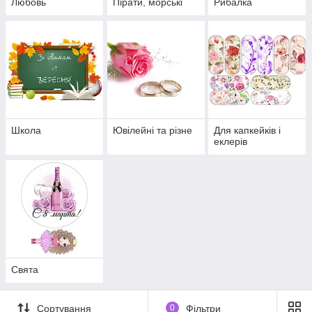
Любовь
Пірати, морські
Рибалка
Школа
Ювілейні та різне
Для капкейків і
еклерів
Свята
Сортування
0
Фільтри