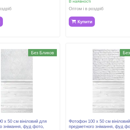
В наявності
оздріб
Оптом і в роздріб
и
Купити
Без Бликов
Без
0 х 50 см вініловий для
Фотофон 100 х 50 см вінілови
о знімання, фуд фото,
предметного знімання, фуд фо