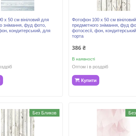
0 х 50 см вініловий для
Фотофон 100 х 50 см вінілови
о знімання, фуд фото,
предметного знімання, фуд фо
фон, кондитерський, для
фотосесії, фон, кондитерський
торта
386 ₴
В наявності
оздріб
Оптом і в роздріб
и
Купити
Без Бликов
Без