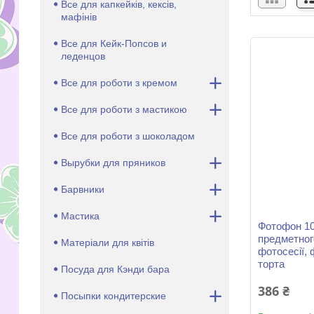
Все для капкейків, кексів,
мафінів
Все для Кейк-Попсов и
леденцов
Все для роботи з кремом
Все для роботи з мастикою
Все для роботи з шоколадом
Вырубки для пряников
Барвники
Мастика
Фотофон 10
предметног
Матеріали для квітів
фотосесії, 
торта
Посуда для Кэнди бара
386 ₴
Посыпки кондитерские