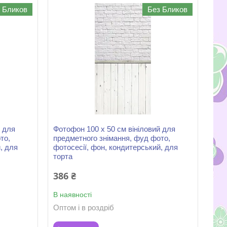
 Бликов
Без Бликов
й для
Фотофон 100 х 50 см вініловий для
то,
предметного знімання, фуд фото,
, для
фотосесії, фон, кондитерський, для
торта
386 ₴
В наявності
Оптом і в роздріб