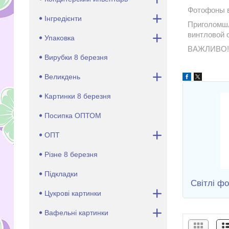
Фотофоны ві
Інгредієнти
Приголомшл
винтловой 
Упаковка
ВАЖЛИВО! Т
Вирубки 8 березня
Великдень
Картинки 8 березня
Посипка ОПТОМ
ОПТ
Різне 8 березня
Підкладки
Світлі ф
Цукрові картинки
Вафельні картинки