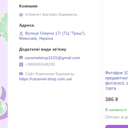
Інтернет магазин Карамель
Вулиця Озерна 17г (ТЦ "Траш"),
Миколаїв, Україна
caramelshop1515@gmail.com
+380686348299
Фотофон 10
Сайт Компании Карамель
предметног
https://caramel-shop.com.ua/
фотосесії, 
торта
386 ₴
В наявності
Оптом і в р