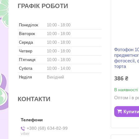
ГРАФІК РОБОТИ
Понеділок
10:00
18:00
Вівторок
10:00
18:00
Середа
10:00
18:00
Фотофон 10
Четвер
10:00
18:00
предметног
Пʼятниця
10:00
18:00
фотосесії, 
торта
Субота
10:00
14:00
386 ₴
Неділя
Вихідний
В наявності
Оптом і в р
КОНТАКТИ
Купит
+380 (68) 634-82-99
viber