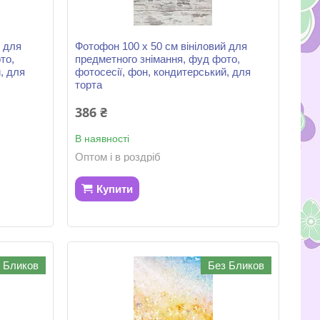
й для
Фотофон 100 х 50 см вініловий для
то,
предметного знімання, фуд фото,
, для
фотосесії, фон, кондитерський, для
торта
386 ₴
В наявності
Оптом і в роздріб
Купити
 Бликов
Без Бликов