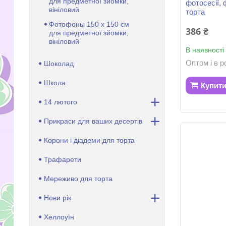
для предметної зйомки,
фотосесії, 
вініловий
торта
Фотофоны 150 х 150 см
386 ₴
для предметної зйомки,
вініловий
В наявності
Оптом і в р
Шоколад
Школа
Купит
14 лютого
Прикраси для ваших десертів
Корони і діадеми для торта
Трафарети
Мереживо для торта
Нови рік
Хеллоуїн