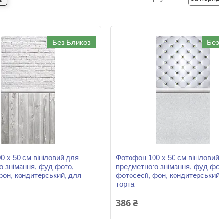
Без Бликов
Без
0 х 50 см вініловий для
Фотофон 100 х 50 см вінілови
о знімання, фуд фото,
предметного знімання, фуд фо
фон, кондитерський, для
фотосесії, фон, кондитерський
торта
386 ₴