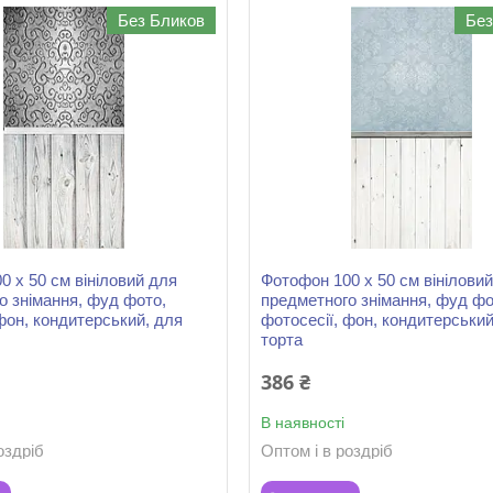
Без Бликов
Без
0 х 50 см вініловий для
Фотофон 100 х 50 см вінілови
о знімання, фуд фото,
предметного знімання, фуд фо
фон, кондитерський, для
фотосесії, фон, кондитерський
торта
386 ₴
В наявності
оздріб
Оптом і в роздріб