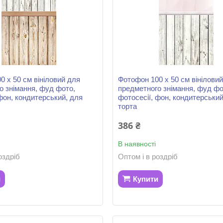
0 х 50 см вініловий для
Фотофон 100 х 50 см вінілови
о знімання, фуд фото,
предметного знімання, фуд фо
фон, кондитерський, для
фотосесії, фон, кондитерський
торта
386 ₴
В наявності
оздріб
Оптом і в роздріб
и
Купити