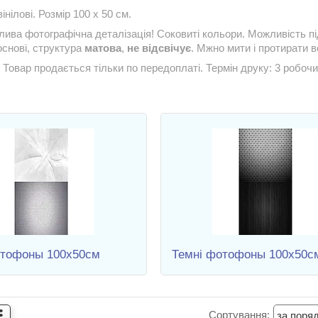
нілові. Розмір 100 х 50 см.
ива фотографічна деталізація! Соковиті кольори. Можливість п
основі, структура
матова
,
не відсвічує
. Мжно мити і протирати в
овар продається тільки по передоплаті. Термін друку: 3 робочи
отофоны 100х50см
Темні фотофоны 100х50с