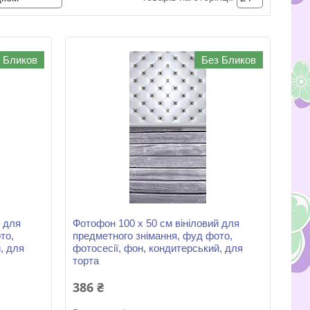
 Бликов
Без Бликов
й для
Фотофон 100 х 50 см вініловий для
то,
предметного знімання, фуд фото,
, для
фотосесії, фон, кондитерський, для
торта
386 ₴