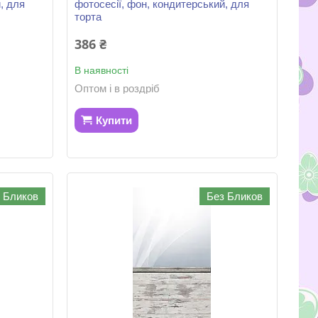
, для
фотосесії, фон, кондитерський, для
торта
386 ₴
В наявності
Оптом і в роздріб
Купити
 Бликов
Без Бликов