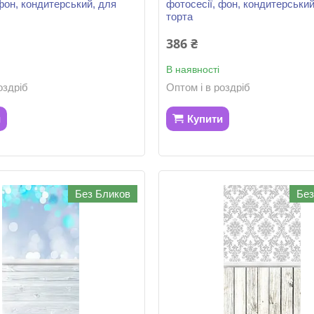
фон, кондитерський, для
фотосесії, фон, кондитерський
торта
386 ₴
В наявності
оздріб
Оптом і в роздріб
и
Купити
Без Бликов
Без