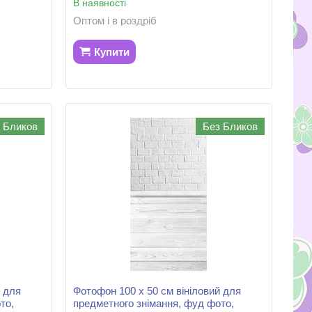
В наявності
Оптом і в роздріб
Купити
 Бликов
Без Бликов
й для
Фотофон 100 х 50 см вініловий для
то,
предметного знімання, фуд фото,