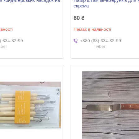
я кондитерських насадок на
Набір штампів-візерунків для 
скрема
80 ₴
вності
Немає в наявності
) 634-82-99
+380 (68) 634-82-99
iber
viber