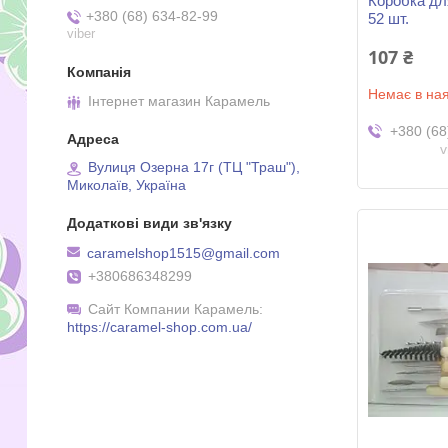
Коробка дл
+380 (68) 634-82-99
52 шт.
viber
107 ₴
Немає в ная
Інтернет магазин Карамель
+380 (68
v
Вулиця Озерна 17г (ТЦ "Траш"),
Миколаїв, Україна
caramelshop1515@gmail.com
+380686348299
Сайт Компании Карамель
https://caramel-shop.com.ua/