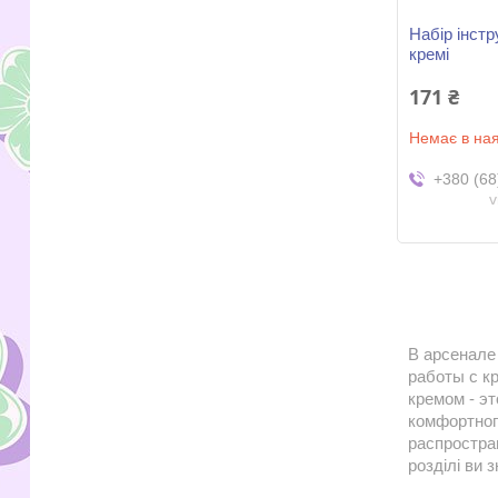
Набір інстр
кремі
171 ₴
Немає в ная
+380 (68
v
В арсенале
работы с к
кремом - э
комфортног
распростра
розділі ви 