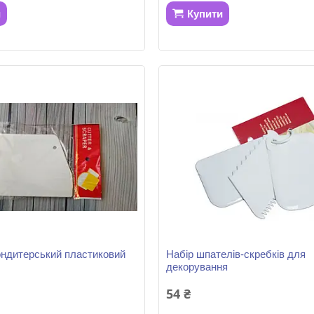
и
Купити
ндитерський пластиковий
Набір шпателів-скребків для
декорування
54 ₴