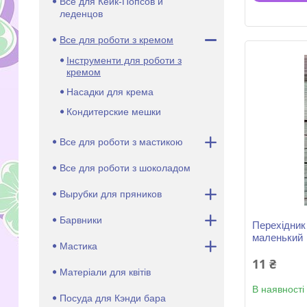
Все для Кейк-Попсов и
леденцов
Все для роботи з кремом
Інструменти для роботи з
кремом
Насадки для крема
Кондитерские мешки
Все для роботи з мастикою
Все для роботи з шоколадом
Вырубки для пряников
Барвники
Перехідник
маленький
Мастика
11 ₴
Матеріали для квітів
В наявності
Посуда для Кэнди бара