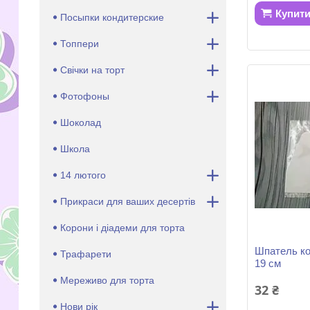
Купит
Посыпки кондитерские
Топпери
Свічки на торт
Фотофоны
Шоколад
Школа
14 лютого
Прикраси для ваших десертів
Корони і діадеми для торта
Шпатель ко
Трафарети
19 см
Мереживо для торта
32 ₴
Нови рік