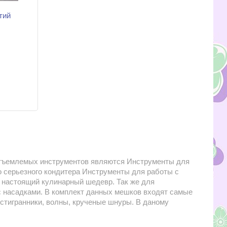
тий
еотъемлемых инструментов являются Инструменты для
о серьезного кондитера Инструменты для работы с
ь настоящий кулинарный шедевр. Так же для
с насадками. В комплект данных мешков входят самые
естигранники, волны, крученые шнуры. В даному