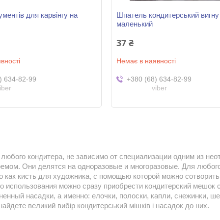
ументів для карвінгу на
Шпатель кондитерський вигну
маленький
37 ₴
вності
Немає в наявності
) 634-82-99
+380 (68) 634-82-99
iber
viber
 любого кондитера, не зависимо от специализации одним из н
ремом. Они делятся на одноразовые и многоразовые. Для любог
то как кисть для художника, с помощью которой можно сотворит
о использования можно сразу приобрести кондитерский мешок 
ненный насадки, а именно: елочки, полоски, капли, снежинки, ш
знайдете великий вибір кондитерський мішків і насадок до них.