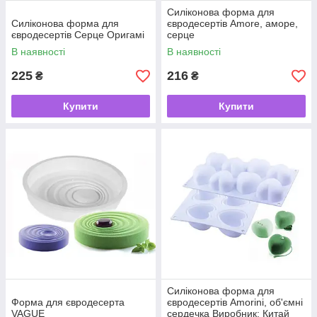
Силіконова форма для
Силіконова форма для
євродесертів Amore, аморе,
євродесертів Серце Оригамі
серце
В наявності
В наявності
225
216
₴
₴
Купити
Купити
Силіконова форма для
Форма для євродесерта
євродесертів Amorini, об'ємні
VAGUE
сердечка Виробник: Китай