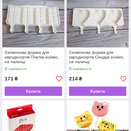
Силіконова форма для
Силіконова форма для
євродесертів Плитка ескімо,
євродесертів Сеодце ескімо,
на паличці
на паличці
В наявності
В наявності
171
214
₴
₴
Купити
Купити