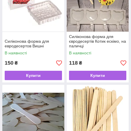
Силіконова форма для
Силіконова форма для
євродесертів Котик ескімо, на
евродесертов Вишні
паличці
В наявності
В наявності
150
118
₴
₴
Купити
Купити