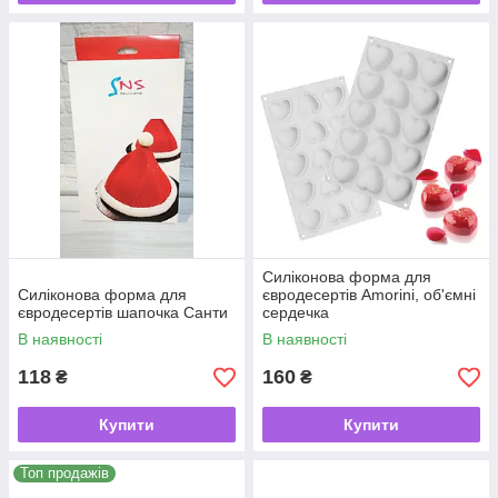
Силіконова форма для
Силіконова форма для
євродесертів Amorini, об'ємні
євродесертів шапочка Санти
сердечка
В наявності
В наявності
118
160
₴
₴
Купити
Купити
Топ продажів