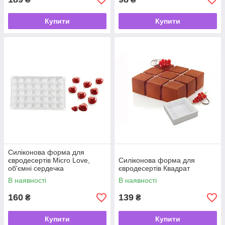
Купити
Купити
Силіконова форма для
євродесертів Micro Love,
Силіконова форма для
об'ємні сердечка
євродесертів Квадрат
В наявності
В наявності
160
139
₴
₴
Купити
Купити