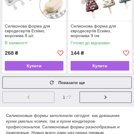
Силіконова форма для
Силіконова форма для
євродесертів Ескімо,
євродесертів Ескімо,
морозива 8 шт.
морозива 9 см
В наявності
Готово до відправки
268
144
₴
₴
Купити
Купити
Показати ще
1
/ 7
Силиконовые формы заполонили сегодня как домашние
кухни умелых хозяек, так и кухни кондитеров-
профессионалов. Силиконовые формы разнообразные и
практичные. Нужно всего один раз перед первым