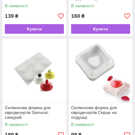
В наявності
В наявності
139
160
₴
₴
Купити
Купити
Силіконова форма для
Силіконова форма для
євродесертів Samurai,
євродесертів Серце на
самурай
подушці
В наявності
В наявності
189
98
₴
₴