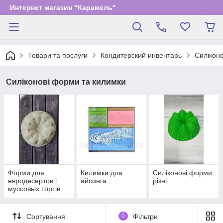
Интернет магазин "Карамель"
Товари та послуги
Кондитерский инвентарь
Силікон
Силіконові форми та килимки
Форми для
Килимки для
Силіконові форми
евродесертов і
айсинга
різні
муссовых тортів
Сортування
0
Фільтри