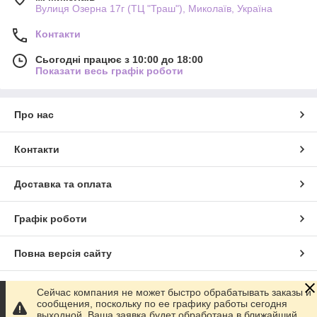
Вулиця Озерна 17г (ТЦ "Траш"), Миколаїв, Україна
Контакти
Сьогодні працює з 10:00 до 18:00
Показати весь графік роботи
Про нас
Контакти
Доставка та оплата
Графік роботи
Повна версія сайту
Сайт створено на маркетплейсі
Prom.ua
Сейчас компания не может быстро обрабатывать заказы и
сообщения, поскольку по ее графику работы сегодня
выходной. Ваша заявка будет обработана в ближайший