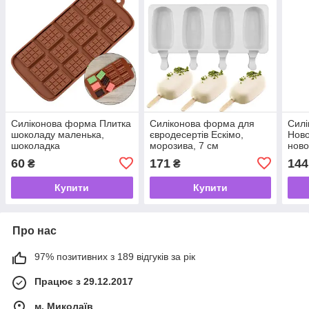
Силіконова форма Плитка
Силіконова форма для
Сил
шоколаду маленька,
євродесертів Ескімо,
Ново
шоколадка
морозива, 7 см
ново
60
171
144
₴
₴
Купити
Купити
Про нас
97% позитивних з 189 відгуків за рік
Працює з 29.12.2017
м. Миколаїв