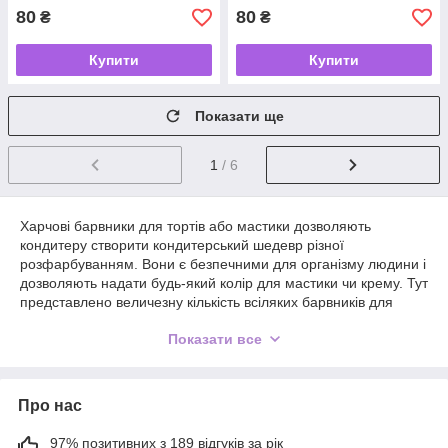
80
80
₴
₴
Купити
Купити
Показати ще
1
/ 6
Харчові барвники для тортів або мастики дозволяють
кондитеру створити кондитерський шедевр різної
розфарбуванням. Вони є безпечними для організму людини і
дозволяють надати будь-який колір для мастики чи крему. Тут
представлено величезну кількість всіляких барвників для
ваших десертів по самим райдужним цінами. Завдяки
Показати все
нашому магазину, можна в кілька кліків купити гелеві харчові
барвники з доставкою по всій території України.
Про нас
97% позитивних з 189 відгуків за рік