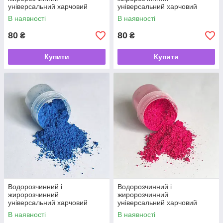
універсальний харчовий
універсальний харчовий
барвник неоновий Жовтий 5г
барвник Помаранчевий 5г
В наявності
В наявності
80
80
₴
₴
Купити
Купити
Водорозчинний і
Водорозчинний і
жиророзчинний
жиророзчинний
універсальний харчовий
універсальний харчовий
барвник Синій 5г
барвник Рожевий фламінго 5г
В наявності
В наявності