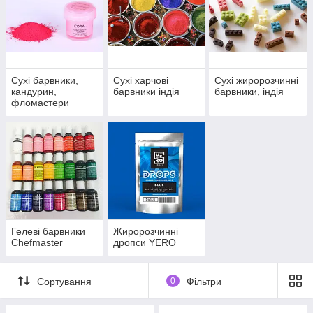
Сухі барвники,
Сухі харчові
Сухі жиророзчинні
кандурин,
барвники індія
барвники, індія
фломастери
Гелеві барвники
Жиророзчинні
Chefmaster
дропси YERO
Сортування
0
Фільтри