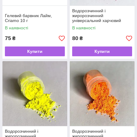
Водорозчинний і
Гелевий барвник Лайм,
жиророзчинний
Criamo 10 г
універсальний харчовий
барвник Рожевий Барбі 5г
В наявності
В наявності
75
80
₴
₴
Купити
Купити
Водорозчинний і
Водорозчинний і
жиророзчинний
жиророзчинний