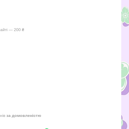
айті — 200 ₴
днів
за домовленістю