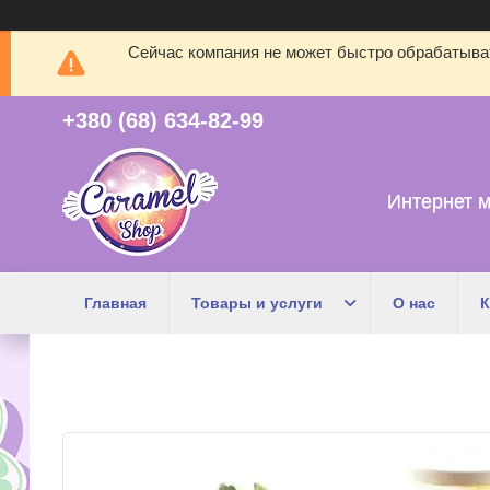
Сейчас компания не может быстро обрабатыват
+380 (68) 634-82-99
Интернет м
Главная
Товары и услуги
О нас
К