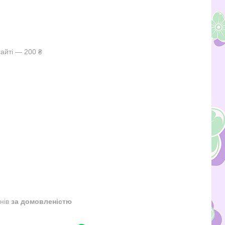
айті — 200 ₴
днів
за домовленістю