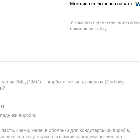
У компанії підключені електронн
покидаючи сайту.
загусник КМЦ (СМС) — карбоксі метил целюлозу (Carboxy
ти?
я:
ладники виробів;
 пасти, креми, желе, в оболонки для кондитерських виробів,
 оскільки здатна утворювати в'язкий колоїдний розчин, що