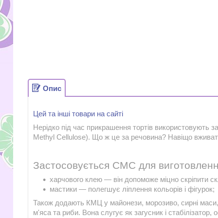
Опис
Цей та інші товари на сайті
Нерідко під час прикрашення тортів використовують 
Methyl Cellulose). Що ж це за речовина? Навіщо вжива
Застосовується СМС для виготовленн
харчового клею — він допоможе міцно скріпити ск
мастики — полегшує ліплення кольорів і фігурок;
Також додають КМЦ у майонези, морозиво, сирні маси,
м'яса та риби. Вона слугує як загусник і стабілізатор,