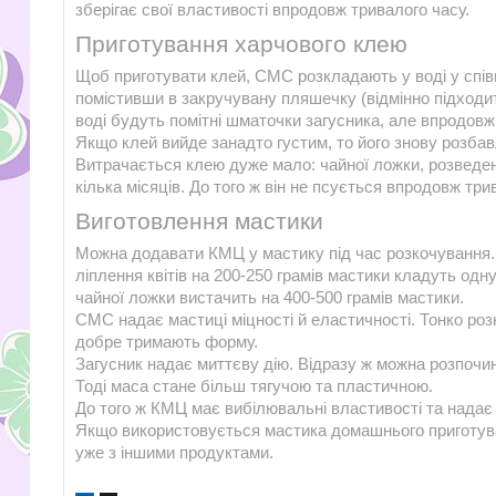
зберігає свої властивості впродовж тривалого часу.
Приготування харчового клею
Щоб приготувати клей, СМС розкладають у воді у співві
помістивши в закручувану пляшечку (відмінно підходит
воді будуть помітні шматочки загусника, але впродовж
Якщо клей вийде занадто густим, то його знову розба
Витрачається клею дуже мало: чайної ложки, розведено
кілька місяців. До того ж він не псується впродовж три
Виготовлення мастики
Можна додавати КМЦ у мастику під час розкочування.
ліплення квітів на 200-250 грамів мастики кладуть одну
чайної ложки вистачить на 400-500 грамів мастики.
СМС надає мастиці міцності й еластичності. Тонко роз
добре тримають форму.
Загусник надає миттєву дію. Відразу ж можна розпочин
Тоді маса стане більш тягучою та пластичною.
До того ж КМЦ має вибілювальні властивості та надає 
Якщо використовується мастика домашнього приготува
уже з іншими продуктами.