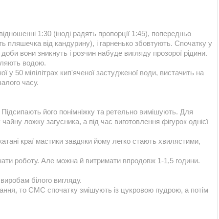
дношенні 1:30 (іноді радять пропорції 1:45), попередньо
ь пляшечка від кандурину), і гарненько збовтують. Спочатку у
 доби вони зникнуть і розчин набуде вигляду прозорої рідини.
вляють водою.
ї у 50 мілілітрах кип'яченої застудженої води, вистачить на
валого часу.
 Підсипають його понімніжку та ретельно вимішують. Для
 чайну ложку загусника, а під час виготовлення фігурок однієї
катані краї мастики завдяки йому легко стають хвилястими,
ати роботу. Але можна й витримати впродовж 1-1,5 години.
виробам білого вигляду.
ння, то СМС спочатку змішують із цукровою пудрою, а потім