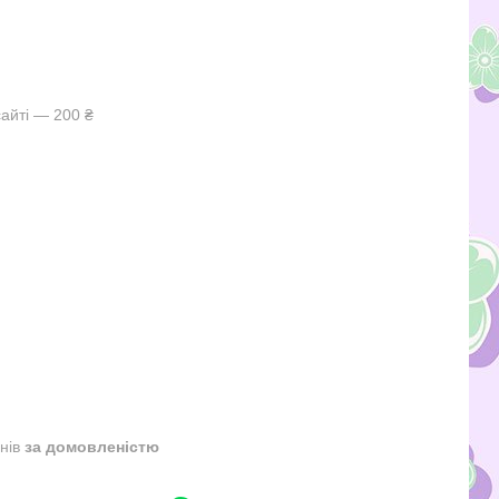
айті — 200 ₴
днів
за домовленістю