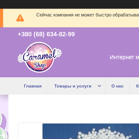
Сейчас компания не может быстро обрабатыват
+380 (68) 634-82-99
Интернет м
Главная
Товары и услуги
О нас
К