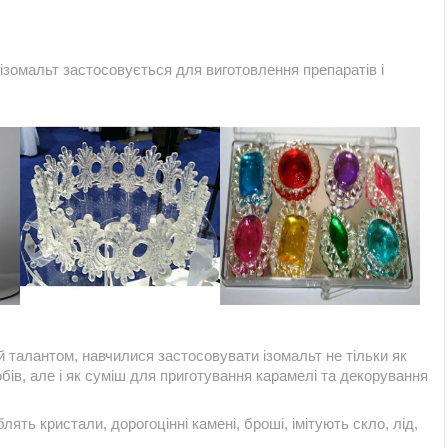
 ізомальт застосовується для виготовлення препаратів і
 талантом, навчилися застосовувати ізомальт не тільки як
ів, але і як суміш для приготування карамелі та декорування
ять кристали, дорогоцінні камені, броші, імітують скло, лід,