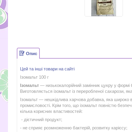
Опис
Цей та інші товари на сайті
Ізомальт 100 г
Ізомальт
— низькокалорійний замінник цукру у формі б
Виготовляється ізомальт із переробленої сахарози, як
Ізомальт — нешкідлива харчова добавка, яка широко 
промисловості. Крім того, що ізомальт повністю безпеч
кілька корисних властивостей:
- дієтичний продукт;
- не сприяє розмноженню бактерій, розвитку карієсу;