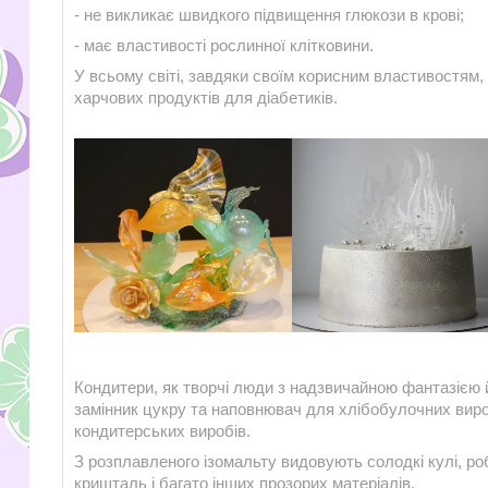
- не викликає швидкого підвищення глюкози в крові;
- має властивості рослинної клітковини.
У всьому світі, завдяки своїм корисним властивостям,
харчових продуктів для діабетиків.
Кондитери, як творчі люди з надзвичайною фантазією й
замінник цукру та наповнювач для хлібобулочних вироб
кондитерських виробів.
З розплавленого ізомальту видовують солодкі кулі, робл
кришталь і багато інших прозорих матеріалів.