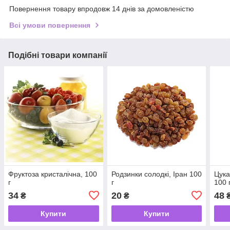
Повернення товару впродовж 14 днів за домовленістю
Всі умови повернення
Подібні товари компанії
Фруктоза кристалічна, 100
Родзинки солодкі, Іран 100
Цука
г
г
100 
34
20
48
₴
₴
Купити
Купити