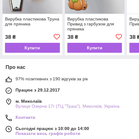
Вирубка пластикова Труна
Вирубка пластикова
Виру
для пряника
Привид з гарбузом для
Прив
пряника
38
38
38
₴
₴
Купити
Купити
Про нас
97% позитивних з 190 відгуків за рік
Працює з 29.12.2017
м. Миколаїв
Вулиця Озерна 17г (ТЦ "Траш"), Миколаїв, Україна
Контакти
Сьогодні працює з 10:00 до 14:00
Показати весь графік роботи