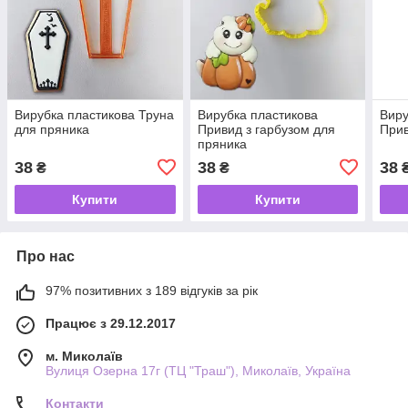
Вирубка пластикова Труна
Вирубка пластикова
Виру
для пряника
Привид з гарбузом для
Прив
пряника
38
38
38
₴
₴
Купити
Купити
Про нас
97% позитивних з 189 відгуків за рік
Працює з 29.12.2017
м. Миколаїв
Вулиця Озерна 17г (ТЦ "Траш"), Миколаїв, Україна
Контакти