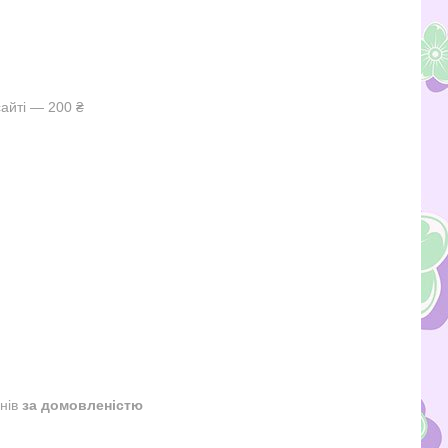
айті — 200 ₴
днів
за домовленістю