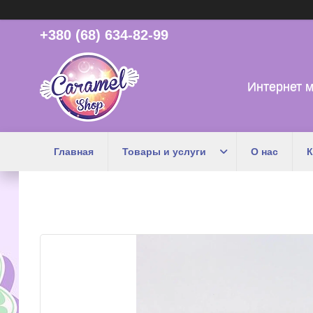
+380 (68) 634-82-99
Интернет м
Главная
Товары и услуги
О нас
К