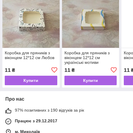
Коробка для пряників з
Коробка для пряників з
Коро
віконцем 12*12 см Любов
віконцем 12*12 см
віко
українські мотиви
11
11
11
₴
₴
Купити
Купити
Про нас
97% позитивних з 190 відгуків за рік
Працює з 29.12.2017
м. Миколаїв