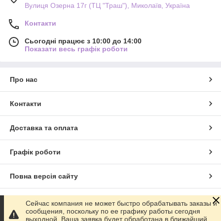
Вулиця Озерна 17г (ТЦ "Траш"), Миколаїв, Україна
Контакти
Сьогодні працює з 10:00 до 14:00
Показати весь графік роботи
Про нас
Контакти
Доставка та оплата
Графік роботи
Повна версія сайту
Сайт створено на маркетплейсі
Prom.ua
Сейчас компания не может быстро обрабатывать заказы и
сообщения, поскольку по ее графику работы сегодня
выходной. Ваша заявка будет обработана в ближайший