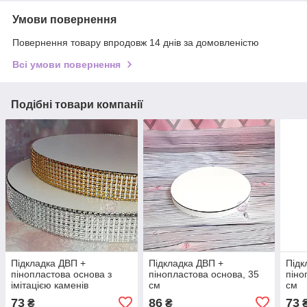
Умови повернення
Повернення товару впродовж 14 днів за домовленістю
Всі умови повернення
Подібні товари компанії
Підкладка ДВП +
Підкладка ДВП +
Підк
пінопластова основа з
пінопластова основа, 35
піно
імітацією каменів
см
см
СЕРЕБРО, 25 см
73
86
73
₴
₴