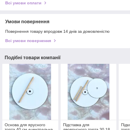
Всі умови оплати
Умови повернення
Повернення товару впродовж 14 днів за домовленістю
Всі умови повернення
Подібні товари компанії
Основа для ярусного
Підставка для
Підк
торта 40 см +центральна
двоярусного торта 30,18
торт