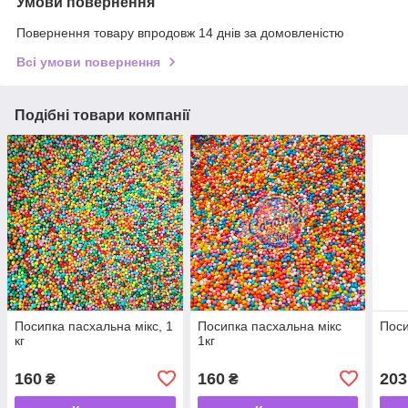
Умови повернення
Повернення товару впродовж 14 днів за домовленістю
Всі умови повернення
Подібні товари компанії
Посипка пасхальна мікс, 1
Посипка пасхальна мікс
Поси
кг
1кг
160
160
203
₴
₴