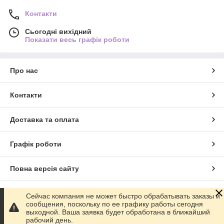
Контакти
Сьогодні вихідний
Показати весь графік роботи
Про нас
Контакти
Доставка та оплата
Графік роботи
Повна версія сайту
Сайт створено на маркетплейсі
Prom.ua
Сейчас компания не может быстро обрабатывать заказы и
сообщения, поскольку по ее графику работы сегодня
выходной. Ваша заявка будет обработана в ближайший
Політика конфіденційності
рабочий день.