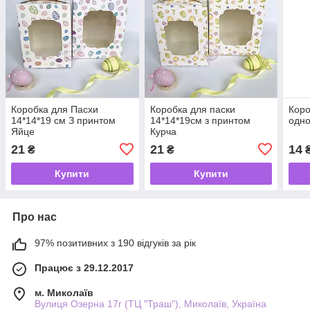
Коробка для Пасхи
Коробка для паски
Коро
14*14*19 см З принтом
14*14*19см з принтом
одно
Яйце
Курча
21
21
14
₴
₴
Купити
Купити
Про нас
97% позитивних з 190 відгуків за рік
Працює з 29.12.2017
м. Миколаїв
Вулиця Озерна 17г (ТЦ "Траш"), Миколаїв, Україна