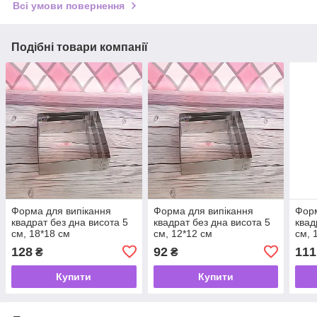
Всі умови повернення
Подібні товари компанії
Форма для випікання
Форма для випікання
Форм
квадрат без дна висота 5
квадрат без дна висота 5
квад
см, 18*18 см
см, 12*12 см
см, 
128
92
111
₴
₴
Купити
Купити